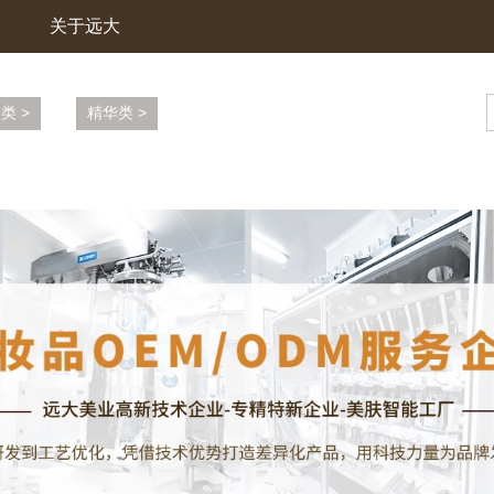
关于远大
类 >
精华类 >