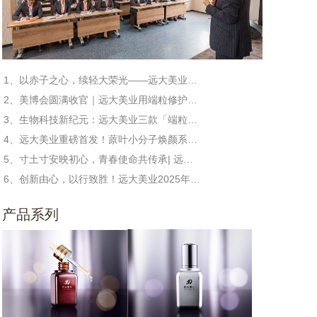
1、以赤子之心，续轻大荣光——远大美业冯敏董事长与校友共话日化新篇章
2、美博会圆满收官｜远大美业用端粒修护科技，守护每一份健康与美丽!
3、生物科技新纪元：远大美业三款「端粒修护」新品定义未来护肤
4、远大美业重磅首发！蒝叶小分子焕颜系列，解锁端粒修护新科技
5、寸土寸安映初心，青春使命共传承| 远大美业全民国家安全教育日特别活动
6、创新由心，以行致胜！远大美业2025年度盛典暨表彰大会圆满收官！
产品系列