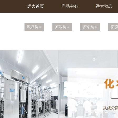
远大首页
产品中心
远大动态
乳霜类 >
原液类 >
原浆类 >
面膜