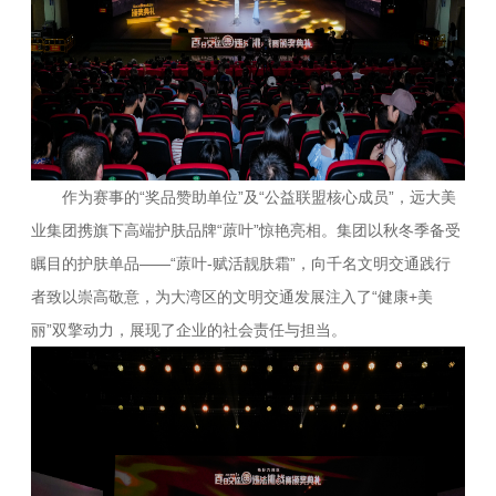
作为赛事的“奖品赞助单位”及“公益联盟核心成员”，远大美
业集团携旗下高端护肤品牌“蒝叶”惊艳亮相。集团以秋冬季备受
瞩目的护肤单品——“蒝叶-赋活靓肤霜”，向千名文明交通践行
者致以崇高敬意，为大湾区的文明交通发展注入了“健康+美
丽”双擎动力，展现了企业的社会责任与担当。